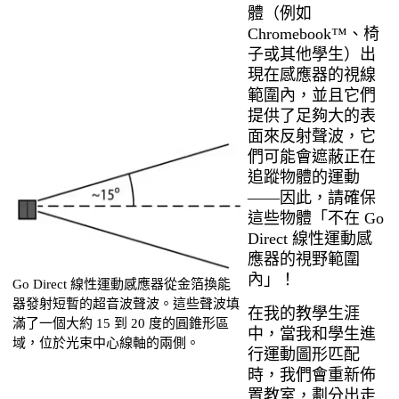
體（例如
Chromebook™、椅
子或其他學生）出
現在感應器的視線
範圍內，並且它們
提供了足夠大的表
面來反射聲波，它
們可能會遮蔽正在
追蹤物體的運動
——因此，請確保
這些物體「不在 Go
Direct 線性運動感
應器的視野範圍
內」！
Go Direct 線性運動感應器從金箔換能
器發射短暫的超音波聲波。這些聲波填
在我的教學生涯
滿了一個大約 15 到 20 度的圓錐形區
中，當我和學生進
域，位於光束中心線軸的兩側。
行運動圖形匹配
時，我們會重新佈
置教室，劃分出走