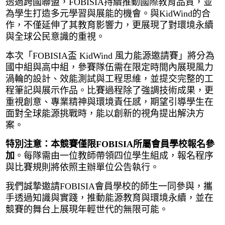
透過跨國聯盟，FOBISIA持續推動國際教育品質，並
為學生打造多元學習與展能的機會。與KidWind的合
作，不僅延伸了其教育影響力，更展現了對環境永續
與全球公民意識的重視。
本次「FOBISIA盃 KidWind 風力能源邀請賽」將分為
國中組與高中組，參賽隊伍需在限定時間內展現風力
渦輪的設計、效能測試與工程思維，並提交完整的工
程筆記與展示作品。比賽過程除了強調技術成果，更
重視創意、專業精神與環境責任感，期望引導學生在
面對全球能源挑戰時，能以創新的視角提出解決方
案。
特別注意：本競賽僅限FOBISIA所屬會員學校報名參
加
。每隊需由一位教師帶領四位學生組成，報名程序
與比賽規則將依照主辦單位公告執行。
我們誠摯邀請FOBISIA會員學校的師生一同參與，攜
手透過知識與實踐，推動能源教育與環境永續，並在
競賽的舞台上展現年輕世代的無限可能。