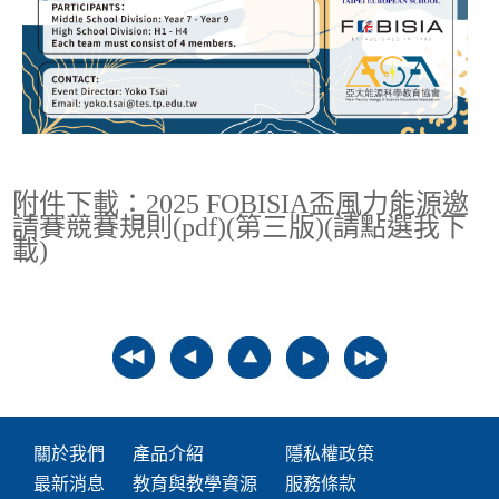
附件下載：2025 FOBISIA盃風力能源邀
請賽競賽規則(pdf)(第三版)(請點選我下
載)
關於我們
產品介紹
隱私權政策
最新消息
教育與教學資源
服務條款