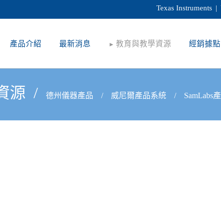
Texas Instruments
|
產品介紹
最新消息
教育與教學資源
經銷據點
►
資源
/
德州儀器產品
/
威尼爾產品系統
/
SamLabs