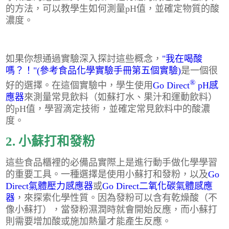
的方法，可以教學生如何測量pH值，並確定物質的酸
濃度。
如果你想通過實驗深入探討這些概念，
"我在喝酸
嗎？！"(參考食品化學實驗手冊第五個實驗)
是一個很
®
好的選擇。在這個實驗中，學生使用
Go Direct
pH感
應器
來測量常見飲料（如蘇打水、果汁和運動飲料）
的pH值，學習滴定技術，並確定常見飲料中的酸濃
度。
2. 小蘇打和發粉
這些食品櫃裡的必備品實際上是進行動手做化學學習
的重要工具。一種選擇是使用小蘇打和發粉，以及
Go
Direct氣體壓力感應器
或
Go Direct二氧化碳氣體感應
器
，來探索化學性質。因為發粉可以含有乾燥酸（不
像小蘇打），當發粉濕潤時就會開始反應，而小蘇打
則需要增加酸或施加熱量才能產生反應。