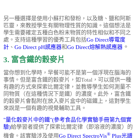
另一種選擇是使用小蘇打和發粉，以及糖、鹽和阿斯
匹靈，來教授學生有關物理性質的知識。這個想法是
學生需要確定五種白色粉末物質的特性相似和不同之
處。支持這種學習的優秀工具包括
Go Direct導電度
。
計
、
Go Direct pH感應器
和
Go Direct熔解熱感應器
3. 富含鐵的穀麥片
當你想到化學時，早餐可能不是第一個浮現在腦海的
事情。但是富含鐵的穀麥片，如Total，可以提供一種
有趣的方式來探索比爾定律，並教導學生如何測量不
同物質（在這種情況下是鐵）的濃度。此外，富含鐵
的穀麥片會黏附在放入麥片盒中的磁鐵上，這對學生
來說是一個有趣的視覺輔助工具。
"量化穀麥片中的鐵"(參考食品化學實驗手冊第九個實
驗)
給學習者提供了探索比爾定律（即溶液的濃度）的
®
機會。該實驗涉及使用
Go Direct SpectroVis
Plus光譜