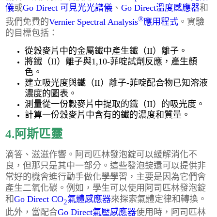
儀
或
Go Direct 可見光光譜儀
、
Go Direct溫度感應器
和
®
我們免費的
Vernier Spectral Analysis
應用程式
。實驗
的目標包括：
從穀麥片中的金屬鐵中產生鐵（II）離子。
將鐵（II）離子與1,10-菲啶試劑反應，產生顏
色。
建立吸光度與鐵（II）離子-菲啶配合物已知溶液
濃度的圖表。
測量從一份穀麥片中提取的鐵（II）的吸光度。
計算一份穀麥片中含有的鐵的濃度和質量。
4.阿斯匹靈
滴答、滋滋作響。阿司匹林發泡錠可以緩解消化不
良，但那只是其中一部分。這些發泡錠還可以提供非
常好的機會進行動手做化學學習，主要是因為它們會
產生二氧化碳。例如，學生可以使用阿司匹林發泡錠
和
Go Direct CO
氣體感應器
來探索氣體定律和轉換。
2
此外，當配合
Go Direct氣壓感應器
使用時，阿司匹林