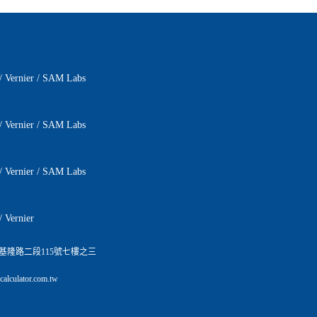
/
Vernier
/
SAM Labs
/
Vernier
/
SAM Labs
/
Vernier
/
SAM Labs
/
Vernier
基隆路二段115號七樓之三
lculator.com.tw