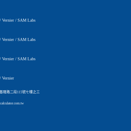
/
Vernier
/
SAM Labs
/
Vernier
/
SAM Labs
/
Vernier
/
SAM Labs
/
Vernier
基隆路二段115號七樓之三
lculator.com.tw