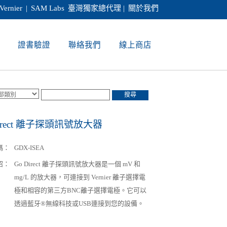
Vernier
|
SAM Labs
臺灣獨家總代理 |
關於我們
證書驗證
聯絡我們
線上商店
搜尋
Direct 離子探頭訊號放大器
碼：
GDX-ISEA
紹：
Go Direct 離子探頭訊號放大器是一個 mV 和
mg/L 的放大器，可連接到 Vernier 離子選擇電
極和相容的第三方BNC離子選擇電極。它可以
透過藍牙®無線科技或USB連接到您的設備。