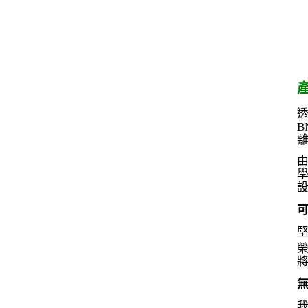
透
B
離
由
可
無
我