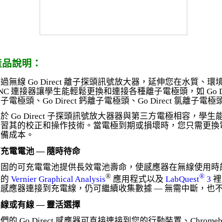
產品說明：
過無線 Go Direct 離子探頭訊號放大器，延伸您在水質
NC 連接器讓學生能輕鬆更換和連接各種離子電極頭，如 Go Dire
子電極頭、Go Direct 鈣離子電極頭、Go Direct 氯離子電極頭
於 Go Direct 子探頭訊號放大器器與第三方電極相容，
學習其的校正和操作技術。當電極到期或損壞時，您只需更換
設備成本。
充電電池 — 隨時待命
堅固的可充電電池提供長效電池壽命，使感應器在無線使用時
®
®
榮的
Vernier Graphical Analysis
應用程式以及
LabQuest
3
裡
將感應器連接到充電線，仍可繼續收集數據 — 無需中斷，也
線或有線 — 靈活選擇
們的 Go Direct 感應器可直接連接到您的行動裝置、Chrom