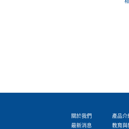
熱感應器
Go Direct 廣範圍溫度感應器
Go Direct 拋射器
關於我們
產品介
最新消息
教育與