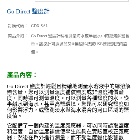
Go Direct 鹽度計
訂購代碼：
GDX-SAL
商品介紹：
Go Direct 鹽度計精確測量海水或半鹹水中的總溶解鹽含
量。該探針可透過藍牙®無線科技或USB連接到您的設
備。
產品內容：
Go Direct 鹽度計輕鬆且精確地測量水溶液中的總溶解
鹽含量。您可以測量溫度補償鹽度或非溫度補償鹽
度，同時還可測量溫度。可以測量各種鹽度的水，從
半鹹水到海水，甚至高鹽環境。您還可以研究鹽度如
何影響浮力，或監測淡水與海水混合的河口區域的鹽
度值。
它配備了一個內建的溫度感應器，可以同時讀取鹽度
和溫度。自動溫度補償使學生能夠在實驗室校正感應
器，然後在戶外進行測量，而不受溫度變化影響數