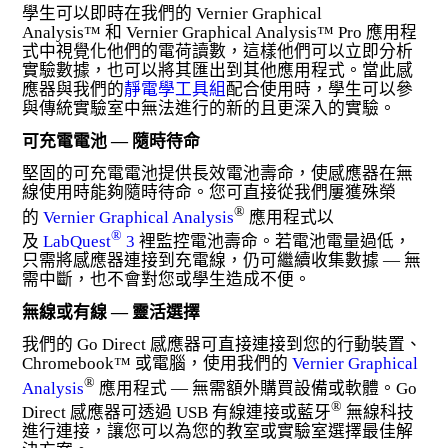
學生可以即時在我們的 Vernier Graphical
Analysis™ 和 Vernier Graphical Analysis™ Pro 應用程
式中視覺化他們的電荷讀數，這樣他們可以立即分析
實驗數據，也可以將其匯出到其他應用程式。當此感
應器與我們的
靜電學工具組
配合使用時，學生可以參
與傳統實驗室中無法進行的新的且更深入的實驗。
可充電電池 — 隨時待命
堅固的可充電電池提供長效電池壽命，使感應器在無
線使用時能夠隨時待命。您可直接從我們屢獲殊榮
®
的
Vernier Graphical Analysis
應用程式以
®
及
LabQuest
3
裡監控電池壽命。若電池電量過低，
只需將感應器連接到充電線，仍可繼續收集數據 — 無
需中斷，也不會對您或學生造成不便。
無線或有線 — 靈活選擇
我們的 Go Direct 感應器可直接連接到您的行動裝置、
Chromebook™ 或電腦，使用我們的
Vernier Graphical
®
Analysis
應用程式 — 無需額外購買設備或軟體。Go
®
Direct 感應器可透過 USB 有線連接或藍牙
無線科技
進行連接，讓您可以為您的教室或實驗室選擇最佳解