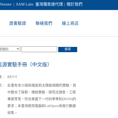
Vernier
|
SAM Labs
臺灣獨家總代理 |
關於我們
證書驗證
聯絡我們
線上商店
搜尋
能源實驗手冊（中文版）
碼：
REV-T
紹：
此書有含26個與風能和太陽能相關的實驗，其
中整合了探索、傳統實驗、探究式調查、工程
專案等等，符合美國下一代科學準則(NGSS)的
要求；本書須使用電腦和LabQuest來進行數據
收集。