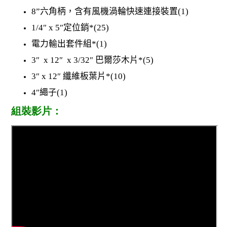
8”
六角柄，含有風機渦輪快速連接裝置
(1)
1/4
″
x 5
″
定位銷
*(25)
電力輸出套件組
*(1)
3
″
x 12
″
x 3/32
″
巴爾莎木片
*(5)
3
″
x 12
″
纖維板葉片
*(10)
4
″
繩子
(1)
組裝影片：