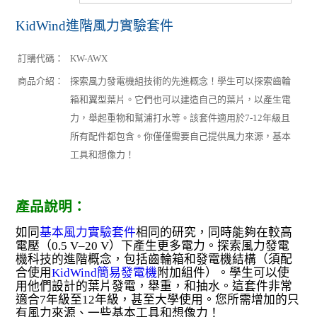
KidWind進階風力實驗套件
訂購代碼：
KW-AWX
商品介紹：
探索風力發電機組技術的先進概念！學生可以探索齒輪
箱和翼型葉片。它們也可以建造自己的葉片，以產生電
力，舉起重物和幫浦打水等。該套件適用於7-12年級且
所有配件都包含。你僅僅需要自己提供風力來源，基本
工具和想像力！
產品說明：
如同
基本風力實驗套件
相同的研究，同時能夠在較高
電壓（0.5 V–20 V）下產生更多電力。探索風力發電
機科技的進階概念，包括齒輪箱和發電機結構（須配
合使用
KidWind簡易發電機
附加組件）。學生可以使
用他們設計的葉片發電，舉重，和抽水。這套件非常
適合7年級至12年級，甚至大學使用。您所需增加的只
有風力來源、一些基本工具和想像力！