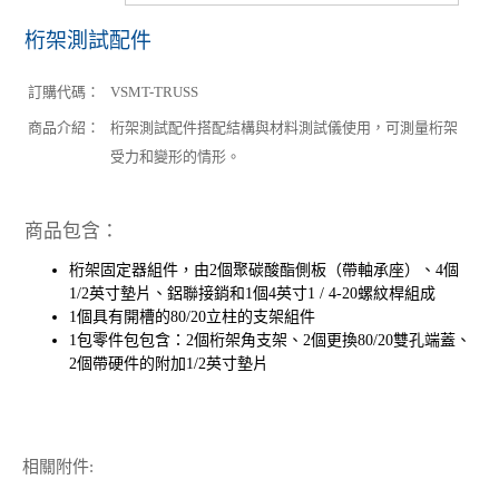
桁架測試配件
訂購代碼：
VSMT-TRUSS
商品介紹：
桁架測試配件搭配結構與材料測試儀使用，可測量桁架
受力和變形的情形。
商品包含：
桁架固定器組件，由2個聚碳酸酯側板（帶軸承座）、4個
1/2英寸墊片、鋁聯接銷和1個4英寸1 / 4-20螺紋桿組成
1個具有開槽的80/20立柱的支架組件
1包零件包包含：2個桁架角支架、2個更換80/20雙孔端蓋、
2個帶硬件的附加1/2英寸墊片
相關附件: