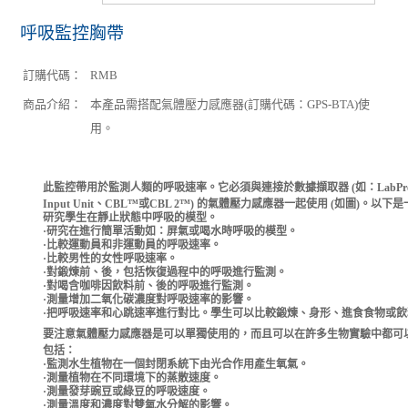
呼吸監控胸帶
訂購代碼：
RMB
商品介紹：
本產品需搭配氣體壓力感應器(訂購代碼：GPS-BTA)使
用。
此監控帶用於監測人類的呼吸速率。它必須與連接於數據擷取器
(
如：
LabP
Input Unit
、
CBL™
或
CBL 2™)
的氣體壓力感應器一起使用
(
如圖
)
。以下是
研究學生在靜止狀態中呼吸的模型。
·
研究在進行簡單活動如：屏氣或喝水時呼吸的模型。
·
比較運動員和非運動員的呼吸速率。
·
比較男性的女性呼吸速率。
·
對鍛煉前、後，包括恢復過程中的呼吸進行監測。
·
對喝含咖啡因飲料前、後的呼吸進行監測。
·
測量增加二氧化碳濃度對呼吸速率的影響。
·
把呼吸速率和心跳速率進行對比。學生可以比較鍛煉、身形、進食食物或飲
要注
意氣體壓力感應器是可以單獨使用的，而且可以在許多生物實驗中都可
包括：
·
監測水生植物在一個封閉系統下由光合作用產生氧氣。
·
測量植物在不同環境下的蒸散速度。
·
測量發芽豌豆或綠豆的呼吸速度。
·
測量溫度和濃度對雙氧水分解的影響。