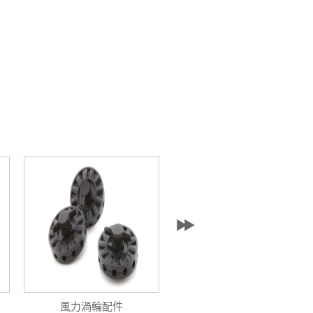
風力渦輪配件
力板梯子實驗套件