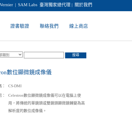
Vernier
|
SAM Labs
臺灣獨家總代理 |
關於我們
證書驗證
聯絡我們
線上商店
搜尋
estron數位顯微鏡成像儀
碼：
CS-DMI
紹：
Celestron數位顯微鏡成像儀可以在電腦上使
用，將傳統的單鏡頭或雙鏡頭顯微鏡轉變為高
解析度的數位成像儀。