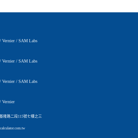
/
Vernier
/
SAM Labs
/
Vernier
/
SAM Labs
/
Vernier
/
SAM Labs
/
Vernier
基隆路二段115號七樓之三
lculator.com.tw