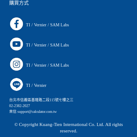
購買方式
TI
/
Vernier
/
SAM Labs
TI
/
Vernier
/
SAM Labs
TI
/
Vernier
/
SAM Labs
TI
/
Vernier
台北市信義區基隆路二段115號七樓之三
02-2382-2027
來信 support@calculator.com.tw
© Copyright Kuang-Tien International Co. Ltd. All rights
reserved.