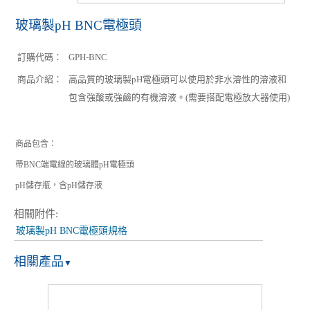
玻璃製pH BNC電極頭
訂購代碼：
GPH-BNC
商品介紹：
高品質的玻璃製pH電極頭可以使用於非水溶性的溶液和
包含強酸或強鹼的有機溶液。(需要搭配電極放大器使用)
商品包含：
帶BNC端電線的玻璃體pH電極頭
pH儲存瓶，含pH儲存液
相關附件:
玻璃製pH BNC電極頭規格
相關產品
▼