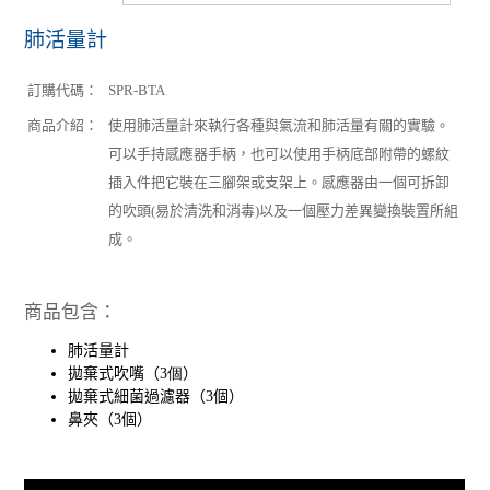
肺活量計
訂購代碼：
SPR-BTA
商品介紹：
使用肺活量計來執行各種與氣流和肺活量有關的實驗。
可以手持感應器手柄，也可以使用手柄底部附帶的螺紋
插入件把它裝在三腳架或支架上。感應器由一個可拆卸
的吹頭(易於清洗和消毒)以及一個壓力差異變換裝置所組
成。
商品包含：
肺活量計
拋棄式吹嘴（
3個
）
拋棄式細菌過濾器（
3
個）
鼻夾（
3
個）