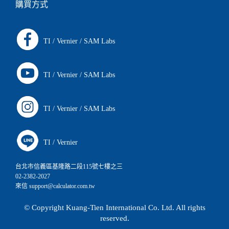
購買方式
TI
/
Vernier
/
SAM Labs
TI
/
Vernier
/
SAM Labs
TI
/
Vernier
/
SAM Labs
TI
/
Vernier
台北市信義區基隆路二段115號七樓之三
02-2382-2027
來信 support@calculator.com.tw
© Copyright Kuang-Tien International Co. Ltd. All rights
reserved.