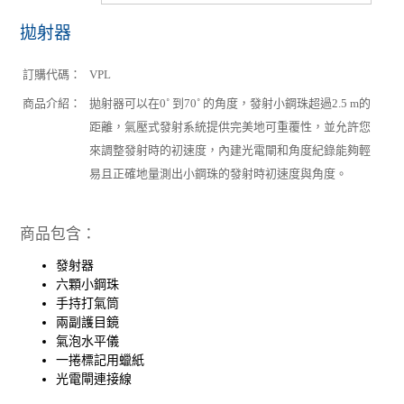
拋射器
訂購代碼：
VPL
商品介紹：
拋射器可以在0˚ 到70˚ 的角度，發射小鋼珠超過2.5 m的
距離，氣壓式發射系統提供完美地可重覆性，並允許您
來調整發射時的初速度，內建光電閘和角度紀錄能夠輕
易且正確地量測出小鋼珠的發射時初速度與角度。
商品包含：
發射器
六顆小鋼珠
手持打氣筒
兩副護目鏡
氣泡水平儀
一捲標記用蠟紙
光電閘連接線