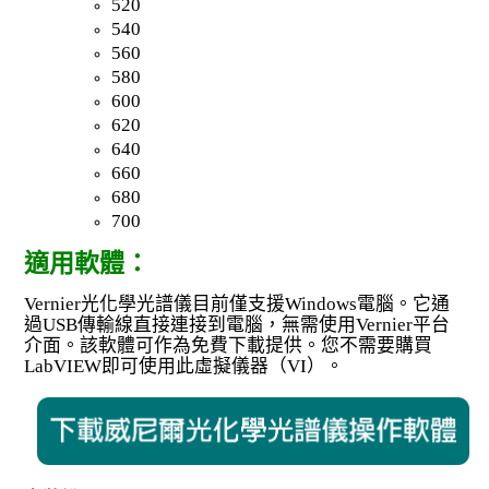
520
540
560
580
600
620
640
660
680
700
適用軟體：
Vernier光化學光譜儀目前僅支援Windows電腦。它通
過USB傳輸線直接連接到電腦，無需使用Vernier平台
介面。該軟體可作為免費下載提供。您不需要購買
LabVIEW即可使用此虛擬儀器（VI）。