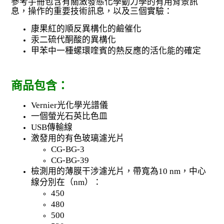
參考手冊包含有關激發態化學動力學的有用背景訊
息，操作的重要技術訊息，以及三個實驗：
康果紅的順反異構化的鹼催化
汞二硫代酮酸的異構化
甲苯中一種螺環喹賓的熱反應的活化能的確定
商品包含：
Vernier光化學光譜儀
一個螢光石英比色皿
USB傳輸線
激發用的有色玻璃濾光片
CG-BG-3
CG-BG-39
檢測用的薄膜干涉濾光片，帶寬為10 nm，中心
線分別在（nm）：
450
480
500